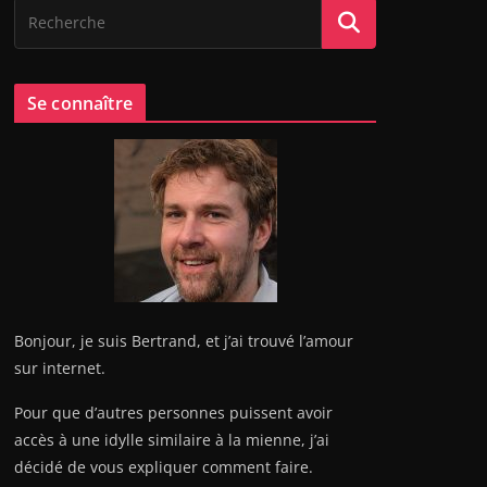
Se connaître
Bonjour, je suis Bertrand, et j’ai trouvé l’amour
sur internet.
Pour que d’autres personnes puissent avoir
accès à une idylle similaire à la mienne, j’ai
décidé de vous expliquer comment faire.