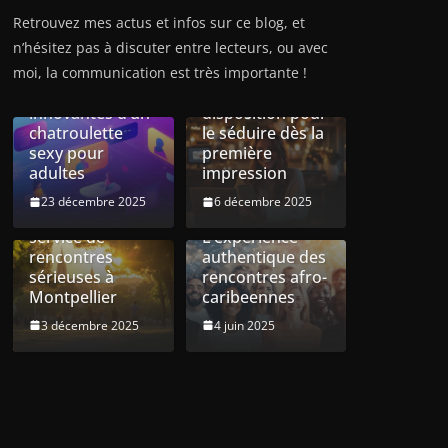
Comment faire
Retrouvez mes actus et infos sur ce blog, et
craquer un
n’hésitez pas à discuter entre lecteurs, ou avec
homme sur
Explorez les
Meetic : 7 armes
moi, la communication est très importante !
fonctionnalités
à votre
innovantes d’un
disposition pour
chatroulette
le séduire dès la
sexy pour
première
Mon avis sur
adultes
impression
AfroIntroductio
Comment
ns + Test &
23 décembre 2025
6 décembre 2025
trouver un
Abonnements :
service de
L’experience
rencontres
authentique des
sérieuses à
rencontres afro-
Montpellier
caribeennes
3 décembre 2025
4 juin 2025