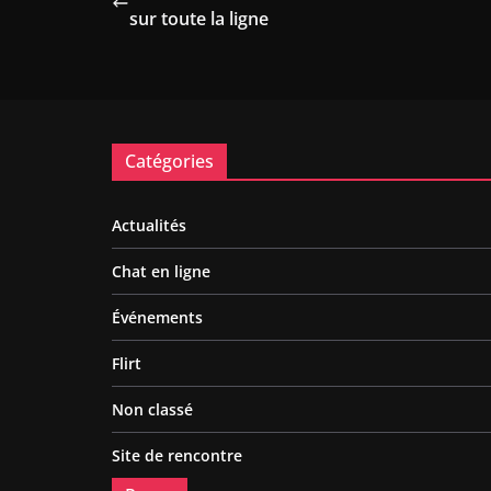
sur toute la ligne
dès la première
impression
Catégories
Actualités
Chat en ligne
Événements
Flirt
Non classé
Site de rencontre